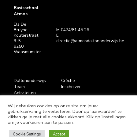
Basisschool
Atmos
Els De
Bruyne
M 0474/81 45 26
Kouterstraat
E
3-5
directie@atmosdaltononderwijs.be
9250
Waasmunster
Daltononderwijs
Crèche
Team
Inschrijven
Activiteiten
Wij gebruiken cookies op onze site om jouw
gebruikservaring te verbeteren. Door op 'aanvaarden' te
klikken ga je met alle cookies akkoord. Klik op 'instellingen'
Disclaimer
-
Privacy
om je voorkeuren aan te passen.
Cookie Settings
Accept